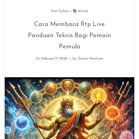
Slot Online
Article
Cara Membaca Rtp Live
Panduan Teknis Bagi Pemain
Pemula
On Februari 17, 2026
by
Dennis Martinez