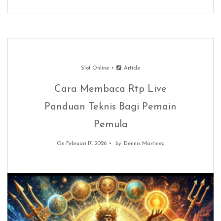
Slot Online
Article
Cara Membaca Rtp Live
Panduan Teknis Bagi Pemain
Pemula
On Februari 17, 2026
by
Dennis Martinez