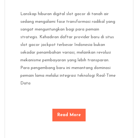
Lanskap hiburan digital slot gacor di tanah air
sedang mengalami fase transformasi radikal yang
sangat menguntungkan bagi para pemain
strategis. Kehadiran daftar provider baru di situs
slot gacor jackpot terbesar Indonesia bukan
sekadar penambahan variasi, melainkan revolusi
mekanisme pembayaran yang lebih transparan.
Para pengembang baru ini menantang dominasi
pemain lama melalui integrasi teknologi Real-Time
Data
Read More