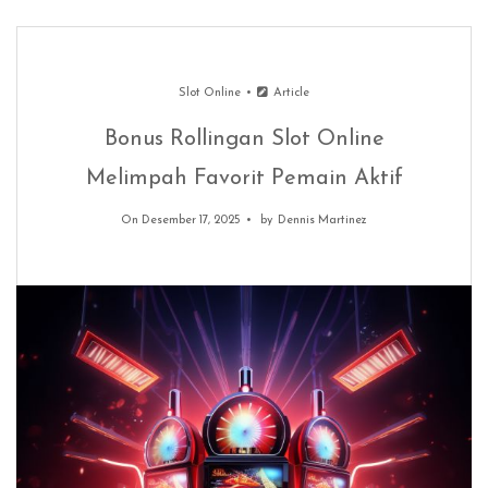
Slot Online
Article
Bonus Rollingan Slot Online
Melimpah Favorit Pemain Aktif
On Desember 17, 2025
by
Dennis Martinez